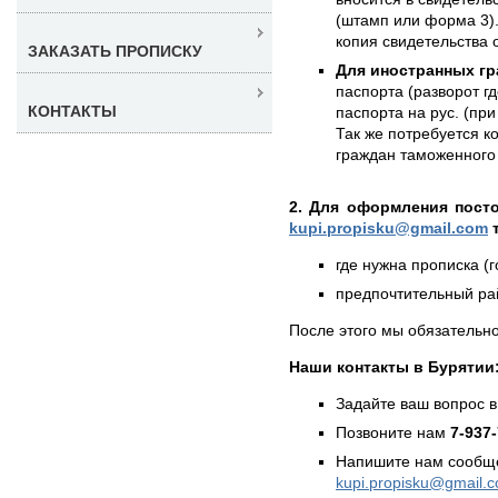
(штамп или форма 3).
копия свидетельства 
ЗАКАЗАТЬ ПРОПИСКУ
Для иностранных гр
паспорта (разворот г
КОНТАКТЫ
паспорта на рус. (при
Так же потребуется к
граждан таможенного 
2. Для оформления пост
kupi.propisku@gmail.com
т
где нужна прописка (г
предпочтительный рай
После этого мы обязательно
Наши контакты в Бурятии
Задайте ваш вопрос в
Позвоните нам
7-937
Напишите нам сообще
kupi.propisku@gmail.